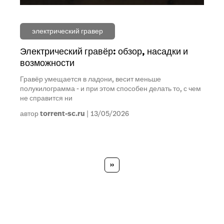
электрический гравер
Электрический гравёр: обзор, насадки и
возможности
Гравёр умещается в ладони, весит меньше
полукилограмма - и при этом способен делать то, с чем
не справится ни
автор
torrent-sc.ru
13/05/2026
Нумерация
страниц
Следующая
››
страница